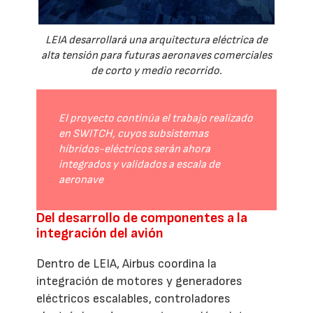
LEIA desarrollará una arquitectura eléctrica de
alta tensión para futuras aeronaves comerciales
de corto y medio recorrido.
El proyecto continúa el trabajo realizado
en SWITCH, cuyos subsistemas
híbridos-eléctricos serán ahora
integrados y validados a escala de
aeronave
Del desarrollo de componentes a la
integración del avión
Dentro de LEIA, Airbus coordina la
integración de motores y generadores
eléctricos escalables, controladores