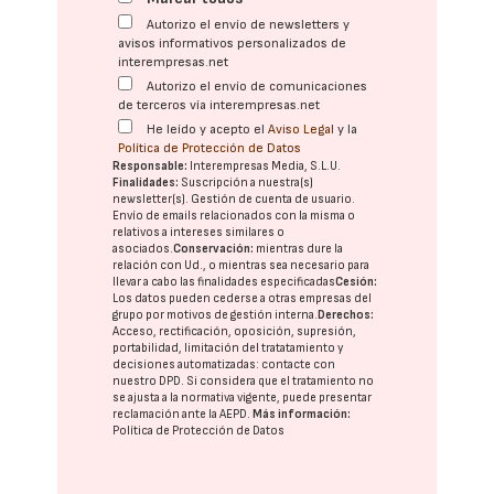
Autorizo el envío de newsletters y
avisos informativos personalizados de
interempresas.net
Autorizo el envío de comunicaciones
de terceros vía interempresas.net
He leído y acepto el
Aviso Legal
y la
Política de Protección de Datos
Responsable:
Interempresas Media, S.L.U.
Finalidades:
Suscripción a nuestra(s)
newsletter(s). Gestión de cuenta de usuario.
Envío de emails relacionados con la misma o
relativos a intereses similares o
asociados.
Conservación:
mientras dure la
relación con Ud., o mientras sea necesario para
llevar a cabo las finalidades especificadas
Cesión:
Los datos pueden cederse a otras
empresas del
grupo
por motivos de gestión interna.
Derechos:
Acceso, rectificación, oposición, supresión,
portabilidad, limitación del tratatamiento y
decisiones automatizadas:
contacte con
nuestro DPD
. Si considera que el tratamiento no
se ajusta a la normativa vigente, puede presentar
reclamación ante la
AEPD
.
Más información:
Política de Protección de Datos