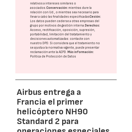
relativos a intereses similares o
asociados.
Conservación:
mientras dure la
relación con Ud., o mientras sea necesario para
llevar a cabo las finalidades especificadas
Cesión:
Los datos pueden cederse a otras
empresas del
grupo
por motivos de gestión interna.
Derechos:
Acceso, rectificación, oposición, supresión,
portabilidad, limitación del tratatamiento y
decisiones automatizadas:
contacte con
nuestro DPD
. Si considera que el tratamiento no
se ajusta a la normativa vigente, puede presentar
reclamación ante la
AEPD
.
Más información:
Política de Protección de Datos
Airbus entrega a
Francia el primer
helicóptero NH90
Standard 2 para
operaciones especiales