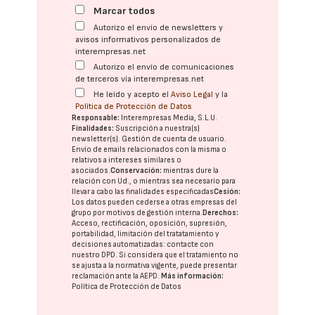
Marcar todos
Autorizo el envío de newsletters y
avisos informativos personalizados de
interempresas.net
Autorizo el envío de comunicaciones
de terceros vía interempresas.net
He leído y acepto el
Aviso Legal
y la
Política de Protección de Datos
Responsable:
Interempresas Media, S.L.U.
Finalidades:
Suscripción a nuestra(s)
newsletter(s). Gestión de cuenta de usuario.
Envío de emails relacionados con la misma o
relativos a intereses similares o
asociados.
Conservación:
mientras dure la
relación con Ud., o mientras sea necesario para
llevar a cabo las finalidades especificadas
Cesión:
Los datos pueden cederse a otras
empresas del
grupo
por motivos de gestión interna.
Derechos:
Acceso, rectificación, oposición, supresión,
portabilidad, limitación del tratatamiento y
decisiones automatizadas:
contacte con
nuestro DPD
. Si considera que el tratamiento no
se ajusta a la normativa vigente, puede presentar
reclamación ante la
AEPD
.
Más información:
Política de Protección de Datos