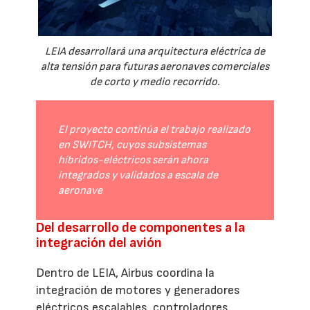
LEIA desarrollará una arquitectura eléctrica de
alta tensión para futuras aeronaves comerciales
de corto y medio recorrido.
El proyecto continúa el trabajo realizado
en SWITCH, cuyos subsistemas
híbridos-eléctricos serán ahora
integrados y validados a escala de
aeronave
Del desarrollo de componentes a la
integración del avión
Dentro de LEIA, Airbus coordina la
integración de motores y generadores
eléctricos escalables, controladores