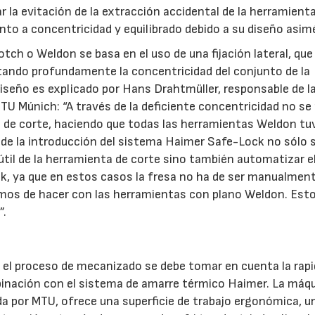
 la evitación de la extracción accidental de la herramienta
o a concentricidad y equilibrado debido a su diseño asimé
ch o Weldon se basa en el uso de una fijación lateral, que
tando profundamente la concentricidad del conjunto de la
iseño es explicado por Hans Drahtmüller, responsable de la
 Múnich: “A través de la deficiente concentricidad no se
nta de corte, haciendo que todas las herramientas Weldon tu
de la introducción del sistema Haimer Safe-Lock no sólo 
til de la herramienta de corte sino también automatizar e
ock, ya que en estos casos la fresa no ha de ser manualmen
íamos de hacer con las herramientas con plano Weldon. Est
”.
 el proceso de mecanizado se debe tomar en cuenta la rapi
binación con el sistema de amarre térmico Haimer. La máq
por MTU, ofrece una superficie de trabajo ergonómica, u