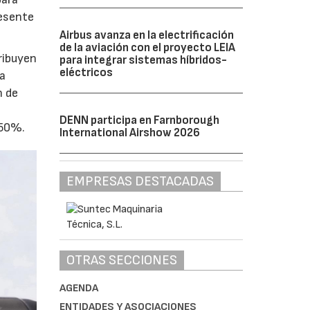
esente
Airbus avanza en la electrificación
de la aviación con el proyecto LEIA
ribuyen
para integrar sistemas híbridos-
eléctricos
 a
n de
DENN participa en Farnborough
 50%.
International Airshow 2026
EMPRESAS DESTACADAS
OTRAS SECCIONES
AGENDA
ENTIDADES Y ASOCIACIONES