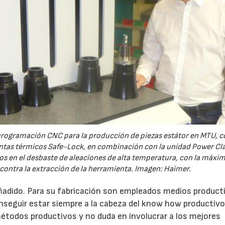
programación CNC para la producción de piezas estátor en MTU, c
entas térmicos Safe-Lock, en combinación con la unidad Power C
s en el desbaste de aleaciones de alta temperatura, con la máxi
 contra la extracción de la herramienta. Imagen: Haimer.
añadido. Para su fabricación son empleados medios product
07/07/2026
21/07/2026
nseguir estar siempre a la cabeza del know how productiv
étodos productivos y no duda en involucrar a los mejores