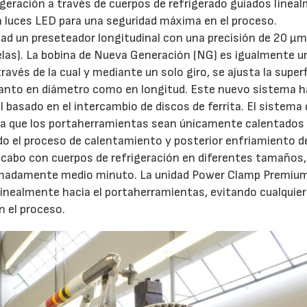
geración a través de cuerpos de refrigerado guiados linea
 luces LED para una seguridad máxima en el proceso.
ad un preseteador longitudinal con una precisión de 20 µ
las). La bobina de Nueva Generación (NG) es igualmente u
ravés de la cual y mediante un solo giro, se ajusta la superf
tanto en diámetro como en longitud. Este nuevo sistema h
 basado en el intercambio de discos de ferrita. El sistema 
ta que los portaherramientas sean únicamente calentados
do el proceso de calentamiento y posterior enfriamiento d
a cabo con cuerpos de refrigeración en diferentes tamaños,
oximadamente medio minuto. La unidad Power Clamp Premi
linealmente hacia el portaherramientas, evitando cualquier
n el proceso.