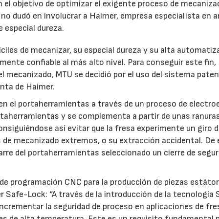
n el objetivo de optimizar el exigente proceso de mecaniza
no dudó en involucrar a Haimer, empresa especialista en 
 especial dureza.
íciles de mecanizar, su especial dureza y su alta automatiz
nte confiable al más alto nivel. Para conseguir este fin,
 el mecanizado, MTU se decidió por el uso del sistema pate
enta de Haimer.
n el portaherramientas a través de un proceso de electro
portaherramientas y se complementa a partir de unas ranura
consiguiéndose así evitar que la fresa experimente un giro 
os de mecanizado extremos, o su extracción accidental. De 
arre del portaherramientas seleccionado un cierre de segur
 de programación CNC para la producción de piezas estátor
r Safe-Lock: “A través de la introducción de la tecnología 
ncrementar la seguridad de proceso en aplicaciones de fr
nes de alta temperatura. Este es un requisito fundamental 