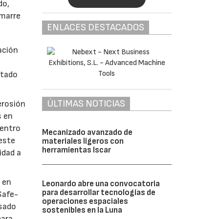
do,
amarre
ENLACES DESTACADOS
ación
ntado
ÚLTIMAS NOTICIAS
erosión
s en
dentro
Mecanizado avanzado de
este
materiales ligeros con
herramientas Iscar
idad a
 en
Leonardo abre una convocatoria
para desarrollar tecnologías de
Safe-
operaciones espaciales
esado
sostenibles en la Luna
para