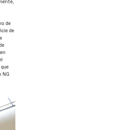
lmente,
m
no de
icie de
a
de
 en
el
 que
um NG