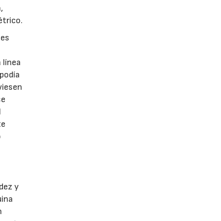
,
trico.
 es
 línea
 podía
viesen
se
l
te
o
dez y
uina
n