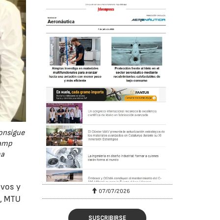
onsigue
lamp
ma
ivos y
07/07/2026
o, MTU
SUSCRIBIRSE