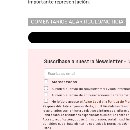
importante representación.
COMENTARIOS AL ARTÍCULO/NOTICIA
Suscríbase a nuestra Newsletter -
Marcar todos
Autorizo el envío de newsletters y avisos inform
Autorizo el envío de comunicaciones de terceros 
He leído y acepto el
Aviso Legal
y la
Política de Pr
Responsable:
Interempresas Media, S.L.U.
Finalidades:
Suscri
relacionados con la misma o relativos a intereses similares 
llevar a cabo las finalidades especificadas
Cesión:
Los datos p
Acceso, rectificación, oposición, supresión, portabilidad, l
considera que el tratamiento no se ajusta a la normativa vige
Datos