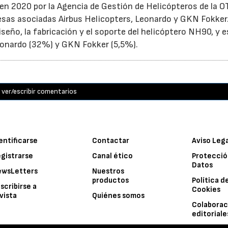
en 2020 por la Agencia de Gestión de Helicópteros de la 
sas asociadas Airbus Helicopters, Leonardo y GKN Fokker
seño, la fabricación y el soporte del helicóptero NH90, y 
Leonardo (32%) y GKN Fokker (5,5%).
ver/escribir comentarios
entificarse
Contactar
Aviso Leg
gistrarse
Canal ético
Protecció
Datos
ewsLetters
Nuestros
productos
Política d
scribirse a
Cookies
vista
Quiénes somos
Colaborac
editoriale