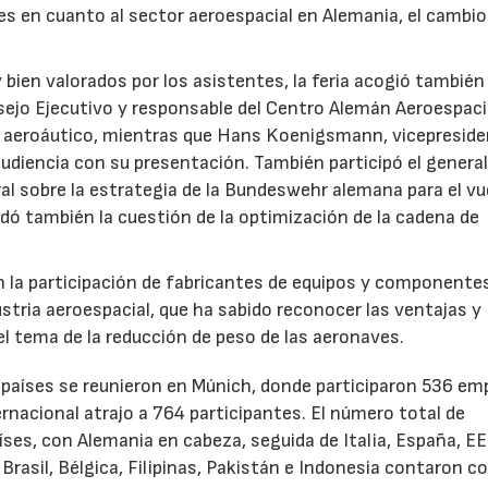
es en cuanto al sector aeroespacial en Alemania, el cambio
bien valorados por los asistentes, la feria acogió también
ejo Ejecutivo y responsable del Centro Alemán Aeroespaci
or aeroáutico, mientras que Hans Koenigsmann, vicepreside
audiencia con su presentación. También participó el general
ral sobre la estrategia de la Bundeswehr alemana para el vu
rdó también la cuestión de la optimización de la cadena de
n la participación de fabricantes de equipos y componente
dustria aeroespacial, que ha sabido reconocer las ventajas y
l tema de la reducción de peso de las aeronaves.
6 países se reunieron en Múnich, donde participaron 536 e
rnacional atrajo a 764 participantes. El número total de
ses, con Alemania en cabeza, seguida de Italia, España, EE
rasil, Bélgica, Filipinas, Pakistán e Indonesia contaron c