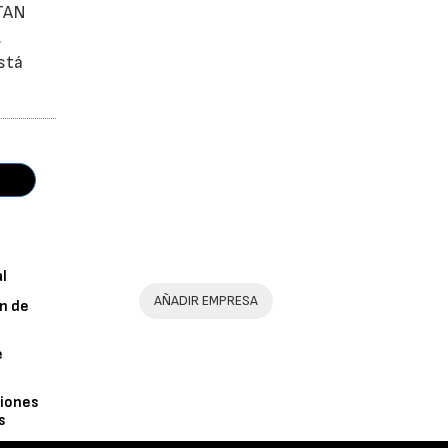
OTAN
.
está
al
AÑADIR EMPRESA
n de
e
iones
s