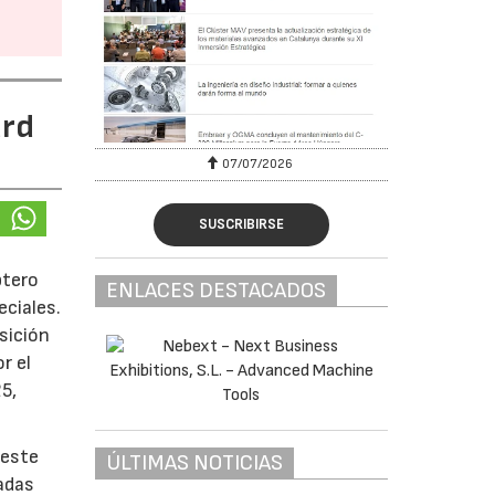
ard
07/07/2026
SUSCRIBIRSE
ptero
ENLACES DESTACADOS
ciales.
sición
r el
5,
 este
ÚLTIMAS NOTICIAS
adas