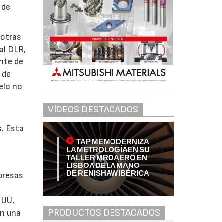
 de
 otras
al DLR,
nte de
 de
elo no
VÍDEOS DESTACADOS
s. Esta
TAP ME MODERNIZA
LA METROLOGÍA EN SU
TALLER MRO AERO EN
LISBOA DE LA MANO
DE RENISHAW IBÉRICA
mpresas
 UU,
PRODUCTOS DESTACADOS
on una