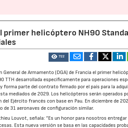
el primer helicóptero NH90 Stand
iales
07/07/2026
21/07/2026
722
ón General de Armamento (DGA) de Francia el primer helicó
0 TTH desarrollada específicamente para operaciones espe
y forma parte del contrato firmado por el país para la adqui
asta mediados de 2029. Los helicópteros serán operados po
n del Ejército francés con base en Pau. En diciembre de 202
o de 31 aeronaves de configuración similar.
tthieu Louvot, señala: “Es un honor para nosotros entregar
esas. Esta nueva versión se basa en las capacidades prob