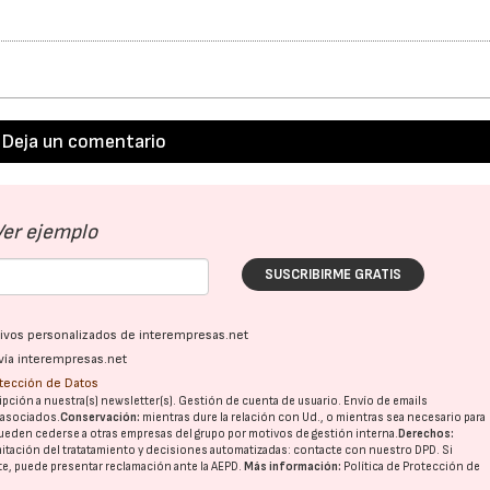
Deja un comentario
Ver ejemplo
SUSCRIBIRME GRATIS
ativos personalizados de interempresas.net
vía interempresas.net
otección de Datos
pción a nuestra(s) newsletter(s). Gestión de cuenta de usuario. Envío de emails
o asociados.
Conservación:
mientras dure la relación con Ud., o mientras sea necesario para
ueden cederse a otras
empresas del grupo
por motivos de gestión interna.
Derechos:
imitación del tratatamiento y decisiones automatizadas:
contacte con nuestro DPD
. Si
nte, puede presentar reclamación ante la
AEPD
.
Más información:
Política de Protección de