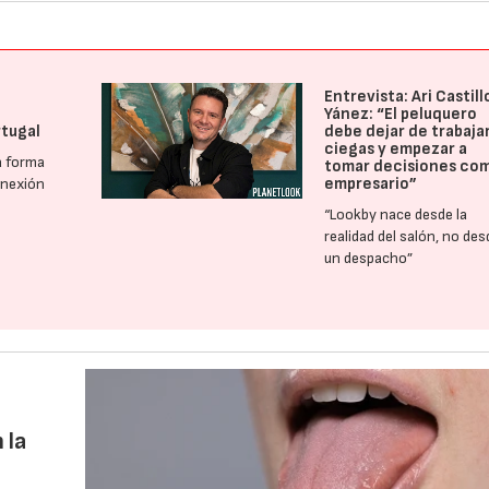
Entrevista: Ari Castill
Yánez: “El peluquero
rtugal
debe dejar de trabajar
ciegas y empezar a
a forma
tomar decisiones co
empresario”
onexión
“Lookby nace desde la
realidad del salón, no des
un despacho”
 la