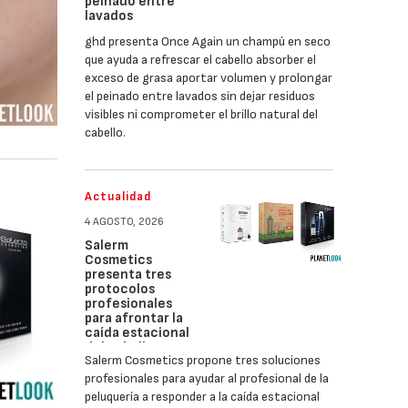
peinado entre
lavados
ghd presenta Once Again un champú en seco
que ayuda a refrescar el cabello absorber el
exceso de grasa aportar volumen y prolongar
el peinado entre lavados sin dejar residuos
visibles ni comprometer el brillo natural del
cabello.
Actualidad
4 AGOSTO, 2026
Salerm
Cosmetics
presenta tres
protocolos
profesionales
para afrontar la
caída estacional
del cabello
Salerm Cosmetics propone tres soluciones
profesionales para ayudar al profesional de la
peluquería a responder a la caída estacional