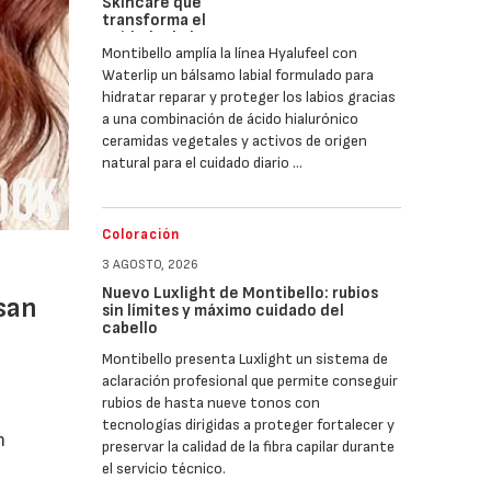
Skincare que
transforma el
cuidado de los
Montibello amplía la línea Hyalufeel con
labios
Waterlip un bálsamo labial formulado para
hidratar reparar y proteger los labios gracias
a una combinación de ácido hialurónico
ceramidas vegetales y activos de origen
natural para el cuidado diario …
Coloración
3 AGOSTO, 2026
Nuevo Luxlight de Montibello: rubios
san
sin límites y máximo cuidado del
cabello
Montibello presenta Luxlight un sistema de
aclaración profesional que permite conseguir
rubios de hasta nueve tonos con
tecnologías dirigidas a proteger fortalecer y
n
preservar la calidad de la fibra capilar durante
el servicio técnico.