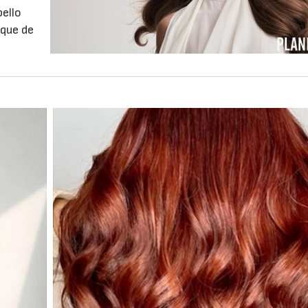
bello
oque de