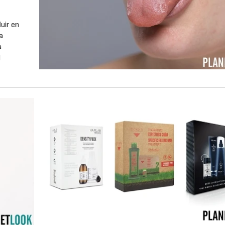
luir en
ra
a
l