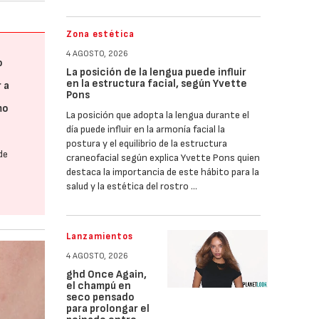
Zona estética
4 AGOSTO, 2026
o
La posición de la lengua puede influir
en la estructura facial, según Yvette
 a
Pons
mo
La posición que adopta la lengua durante el
día puede influir en la armonía facial la
postura y el equilibrio de la estructura
de
craneofacial según explica Yvette Pons quien
destaca la importancia de este hábito para la
salud y la estética del rostro …
Lanzamientos
4 AGOSTO, 2026
ghd Once Again,
el champú en
seco pensado
para prolongar el