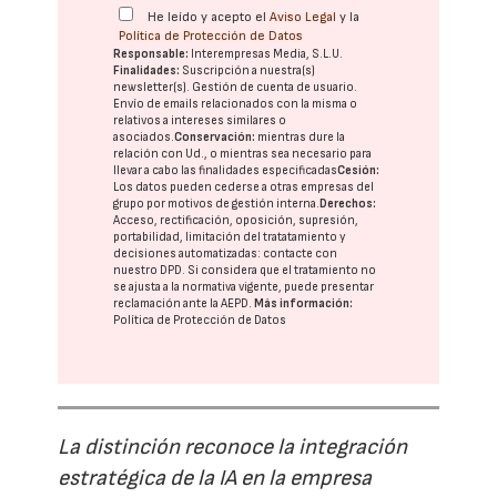
He leído y acepto el
Aviso Legal
y la
Política de Protección de Datos
Responsable:
Interempresas Media, S.L.U.
Finalidades:
Suscripción a nuestra(s)
newsletter(s). Gestión de cuenta de usuario.
Envío de emails relacionados con la misma o
relativos a intereses similares o
asociados.
Conservación:
mientras dure la
relación con Ud., o mientras sea necesario para
llevar a cabo las finalidades especificadas
Cesión:
Los datos pueden cederse a otras
empresas del
grupo
por motivos de gestión interna.
Derechos:
Acceso, rectificación, oposición, supresión,
portabilidad, limitación del tratatamiento y
decisiones automatizadas:
contacte con
nuestro DPD
. Si considera que el tratamiento no
se ajusta a la normativa vigente, puede presentar
reclamación ante la
AEPD
.
Más información:
Política de Protección de Datos
La distinción reconoce la integración
estratégica de la IA en la empresa