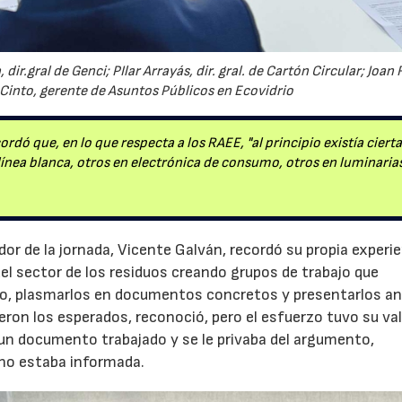
ir.gral de Genci; PIlar Arrayás, dir. gral. de Cartón Circular; Joan R
a Cinto, gerente de Asuntos Públicos en Ecovidrio
ordó que, en lo que respecta a los RAEE, "al principio existía ciert
ínea blanca, otros en electrónica de consumo, otros en luminaria
or de la jornada, Vicente Galván, recordó su propia experi
el sector de los residuos creando grupos de trabajo que
so, plasmarlos en documentos concretos y presentarlos an
ron los esperados, reconoció, pero el esfuerzo tuvo su valo
 un documento trabajado y se le privaba del argumento,
 no estaba informada.