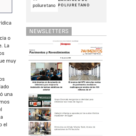
POLIURETANO
ídica
NEWSLETTERS
cia o
e. La
os
que muy
los
lado
dó una
timos
l
la
o el