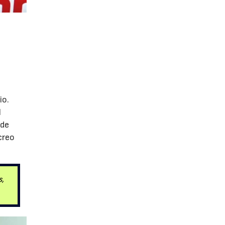
io.
l
 de
creo
s,