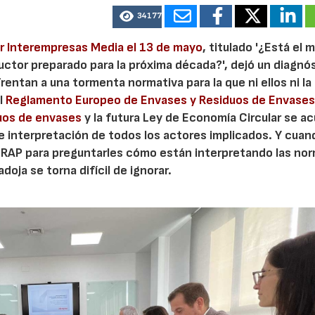
34177
or Interempresas Media el 13 de mayo
, titulado '¿Está el 
uctor preparado para la próxima década?', dejó un diagnó
rentan a una tormenta normativa para la que ni ellos ni la
El
Reglamento Europeo de Envases y Residuos de Envase
uos de envases
y la futura Ley de Economía Circular se a
e interpretación de todos los actores implicados. Y cuan
CRAP para preguntarles cómo están interpretando las no
doja se torna difícil de ignorar.