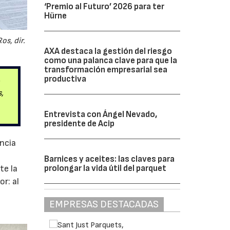
‘Premio al Futuro’ 2026 para ter
Hürne
os, dir.
AXA destaca la gestión del riesgo
como una palanca clave para que la
transformación empresarial sea
productiva
a
s,
Entrevista con Ángel Nevado,
presidente de Acip
encia
Barnices y aceites: las claves para
prolongar la vida útil del parquet
te la
r: al
EMPRESAS DESTACADAS