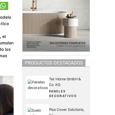
modelo
stico
s
, el
cumulan
do los
rmas
PRODUCTOS DESTACADOS
Ter Hürne GmbH &
Co. KG
PANELES
DECORATIVOS
Plus Cover Solutions,