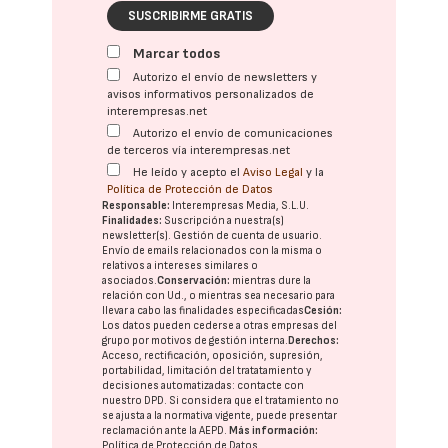
SUSCRIBIRME GRATIS
Marcar todos
Autorizo el envío de newsletters y
avisos informativos personalizados de
interempresas.net
Autorizo el envío de comunicaciones
de terceros vía interempresas.net
He leído y acepto el
Aviso Legal
y la
Política de Protección de Datos
Responsable:
Interempresas Media, S.L.U.
Finalidades:
Suscripción a nuestra(s)
newsletter(s). Gestión de cuenta de usuario.
Envío de emails relacionados con la misma o
relativos a intereses similares o
asociados.
Conservación:
mientras dure la
relación con Ud., o mientras sea necesario para
llevar a cabo las finalidades especificadas
Cesión:
Los datos pueden cederse a otras
empresas del
grupo
por motivos de gestión interna.
Derechos:
Acceso, rectificación, oposición, supresión,
portabilidad, limitación del tratatamiento y
decisiones automatizadas:
contacte con
nuestro DPD
. Si considera que el tratamiento no
se ajusta a la normativa vigente, puede presentar
reclamación ante la
AEPD
.
Más información:
Política de Protección de Datos