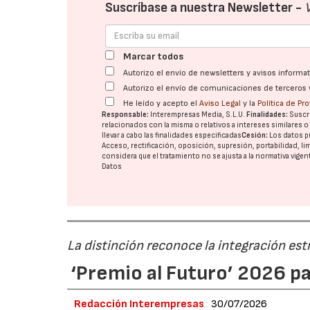
Suscríbase a nuestra Newsletter -
Marcar todos
Autorizo el envío de newsletters y avisos inform
Autorizo el envío de comunicaciones de terceros 
He leído y acepto el
Aviso Legal
y la
Política de Pr
Responsable:
Interempresas Media, S.L.U.
Finalidades:
Suscri
relacionados con la misma o relativos a intereses similares 
llevar a cabo las finalidades especificadas
Cesión:
Los datos p
Acceso, rectificación, oposición, supresión, portabilidad, l
considera que el tratamiento no se ajusta a la normativa vige
Datos
La distinción reconoce la integración est
‘Premio al Futuro’ 2026 p
Redacción Interempresas
30/07/2026