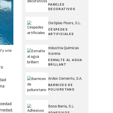
PANELES
DECORATIVOS
Distiplas Floors, S.L.
CÉSPEDES
ARTIFICIALES
Industria Químicas
d y una
Irurena
ESMALTE AL AGUA
BRILLANT
ro
Ardex Cemento, S.A.
idad
BARNICES DE
una
POLIURETANO
piedad
Bona Iberia, S.L.
umedad.
ADHESIVOS