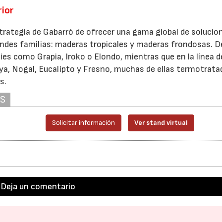
rior
strategia de Gabarró de ofrecer una gama global de solucio
andes familias: maderas tropicales y maderas frondosas. 
ies como Grapia, Iroko o Elondo, mientras que en la línea d
ya, Nogal, Eucalipto y Fresno, muchas de ellas termotrata
s.
AS
Solicitar información
Ver stand virtual
Deja un comentario