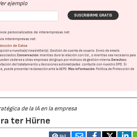
Ver ejemplo
SUSCRIBIRME GRATIS
ativos personalizados de interempresas.net
vía interempresas.net
otección de Datos
pción a nuestra(s) newsletter(s). Gestión de cuenta de usuario. Envío de emails
o asociados.
Conservación:
mientras dure la relación con Ud., o mientras sea necesario para
ueden cederse a otras
empresas del grupo
por motivos de gestión interna.
Derechos:
imitación del tratatamiento y decisiones automatizadas:
contacte con nuestro DPD
. Si
nte, puede presentar reclamación ante la
AEPD
.
Más información:
Política de Protección de
ratégica de la IA en la empresa
ara ter Hürne
643