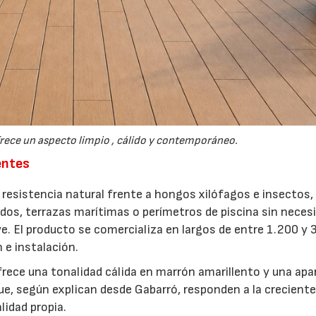
17/07/2026
31/07/2026
rece un aspecto limpio , cálido y contemporáneo.
entes
resistencia natural frente a hongos xilófagos e insectos,
os, terrazas marítimas o perímetros de piscina sin neces
. El producto se comercializa en largos de entre 1.200 y 
 e instalación.
frece una tonalidad cálida en marrón amarillento y una apa
e, según explican desde Gabarró, responden a la crecient
idad propia.