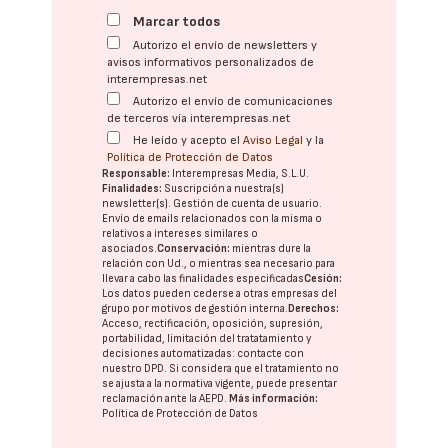
Marcar todos
Autorizo el envío de newsletters y
avisos informativos personalizados de
interempresas.net
Autorizo el envío de comunicaciones
de terceros vía interempresas.net
He leído y acepto el
Aviso Legal
y la
Política de Protección de Datos
Responsable:
Interempresas Media, S.L.U.
Finalidades:
Suscripción a nuestra(s)
newsletter(s). Gestión de cuenta de usuario.
Envío de emails relacionados con la misma o
relativos a intereses similares o
asociados.
Conservación:
mientras dure la
relación con Ud., o mientras sea necesario para
llevar a cabo las finalidades especificadas
Cesión:
Los datos pueden cederse a otras
empresas del
grupo
por motivos de gestión interna.
Derechos:
Acceso, rectificación, oposición, supresión,
portabilidad, limitación del tratatamiento y
decisiones automatizadas:
contacte con
nuestro DPD
. Si considera que el tratamiento no
se ajusta a la normativa vigente, puede presentar
reclamación ante la
AEPD
.
Más información:
Política de Protección de Datos