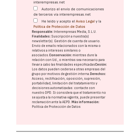
interempresas.net
Autorizo el envío de comunicaciones
de terceros vía interempresas.net
He leído y acepto el
Aviso Legal
y la
Política de Protección de Datos
Responsable:
Interempresas Media, S.L.U.
Finalidades:
Suscripción a nuestra(s)
newsletter(s). Gestión de cuenta de usuario.
Envío de emails relacionados con la misma o
relativos a intereses similares o
asociados.
Conservación:
mientras dure la
relación con Ud., o mientras sea necesario para
llevar a cabo las finalidades especificadas
Cesión:
Los datos pueden cederse a otras
empresas del
grupo
por motivos de gestión interna.
Derechos:
Acceso, rectificación, oposición, supresión,
portabilidad, limitación del tratatamiento y
decisiones automatizadas:
contacte con
nuestro DPD
. Si considera que el tratamiento no
se ajusta a la normativa vigente, puede presentar
reclamación ante la
AEPD
.
Más información:
Política de Protección de Datos