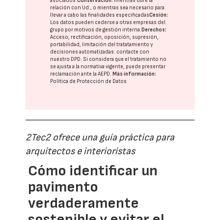
asociados.
Conservación:
mientras dure la
relación con Ud., o mientras sea necesario para
llevar a cabo las finalidades especificadas
Cesión:
Los datos pueden cederse a otras
empresas del
grupo
por motivos de gestión interna.
Derechos:
Acceso, rectificación, oposición, supresión,
portabilidad, limitación del tratatamiento y
decisiones automatizadas:
contacte con
nuestro DPD
. Si considera que el tratamiento no
se ajusta a la normativa vigente, puede presentar
reclamación ante la
AEPD
.
Más información:
Política de Protección de Datos
2Tec2 ofrece una guía práctica para
arquitectos e interioristas
Cómo identificar un
pavimento
verdaderamente
sostenible y evitar el