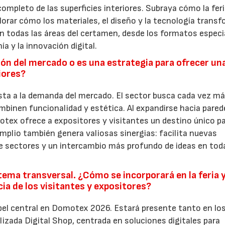
completo de las superficies interiores. Subraya cómo la fer
plorar cómo los materiales, el diseño y la tecnología trans
 en todas las áreas del certamen, desde los formatos especi
a y la innovación digital.
ón del mercado o es una estrategia para ofrecer un
iores?
esta a la demanda del mercado. El sector busca cada vez m
mbinen funcionalidad y estética. Al expandirse hacia pared
otex ofrece a expositores y visitantes un destino único pa
mplio también genera valiosas sinergias: facilita nuevas
 sectores y un intercambio más profundo de ideas en toda
 tema transversal. ¿Cómo se incorporará en la feria 
ia de los visitantes y expositores?
apel central en Domotex 2026. Estará presente tanto en lo
izada Digital Shop, centrada en soluciones digitales para