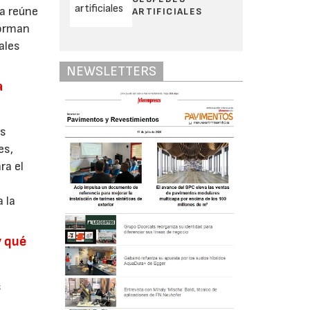
ia reúne
ARTIFICIALES
forman
ales
NEWSLETTERS
a
ás
es,
ra el
 la
y qué
s