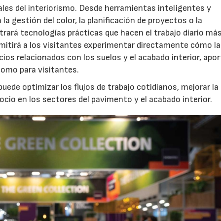
ales del interiorismo. Desde herramientas inteligentes y
a gestión del color, la planificación de proyectos o la
strará tecnologías prácticas que hacen el trabajo diario má
17/07/2026
31/07/2026
rmitirá a los visitantes experimentar directamente cómo la
cios relacionados con los suelos y el acabado interior, apo
como para visitantes.
puede optimizar los flujos de trabajo cotidianos, mejorar la
ocio en los sectores del pavimento y el acabado interior.