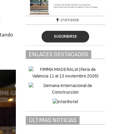
s
17/07/2026
rtando
SUSCRIBIRSE
ENLACES DESTACADOS
ÚLTIMAS NOTICIAS