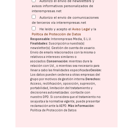
Autorizo el envío de newsletters y
avisos informativos personalizados de
interempresas.net
Autorizo el envío de comunicaciones
de terceros vía interempresas.net
He leído y acepto el
Aviso Legal
y la
Política de Protección de Datos
Responsable:
Interempresas Media, S.L.U.
Finalidades:
Suscripción a nuestra(s)
newsletter(s). Gestión de cuenta de usuario.
Envío de emails relacionados con la misma o
relativos a intereses similares o
asociados.
Conservación:
mientras dure la
relación con Ud., o mientras sea necesario para
llevar a cabo las finalidades especificadas
Cesión:
Los datos pueden cederse a otras
empresas del
grupo
por motivos de gestión interna.
Derechos:
Acceso, rectificación, oposición, supresión,
portabilidad, limitación del tratatamiento y
decisiones automatizadas:
contacte con
nuestro DPD
. Si considera que el tratamiento no
se ajusta a la normativa vigente, puede presentar
reclamación ante la
AEPD
.
Más información:
Política de Protección de Datos