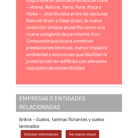
Disponible en seis decorativos de roble
—Arena, Natura, Terra, Pure, Roca y
Moka—, distribuidos entre las texturas
Natural Grain y Deep Grain, la nueva
colección Unique se perfila como una
nueva categoría de pavimento Eco-
Composite que busca combinar
prestaciones técnicas, menor impacto
ambiental y soluciones que faciliten la
prescripción en edificios con elevados
requisitos de sostenibilidad.
EMPRESAS O ENTIDADES
RELACIONADAS
Brikte - Suelos, tarimas flotantes y suelos
laminados
Solicitar información
Ver stand virtual