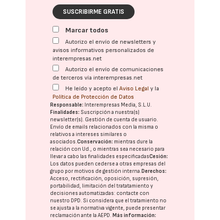
SUSCRIBIRME GRATIS
Marcar todos
Autorizo el envío de newsletters y
avisos informativos personalizados de
interempresas.net
Autorizo el envío de comunicaciones
de terceros vía interempresas.net
He leído y acepto el
Aviso Legal
y la
Política de Protección de Datos
Responsable:
Interempresas Media, S.L.U.
Finalidades:
Suscripción a nuestra(s)
newsletter(s). Gestión de cuenta de usuario.
Envío de emails relacionados con la misma o
relativos a intereses similares o
asociados.
Conservación:
mientras dure la
relación con Ud., o mientras sea necesario para
llevar a cabo las finalidades especificadas
Cesión:
Los datos pueden cederse a otras
empresas del
grupo
por motivos de gestión interna.
Derechos:
Acceso, rectificación, oposición, supresión,
portabilidad, limitación del tratatamiento y
decisiones automatizadas:
contacte con
nuestro DPD
. Si considera que el tratamiento no
se ajusta a la normativa vigente, puede presentar
reclamación ante la
AEPD
.
Más información: