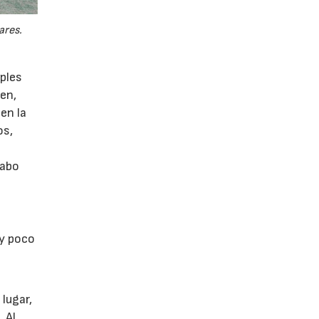
ares.
ples
en,
en la
os,
cabo
uy poco
lugar,
 Al