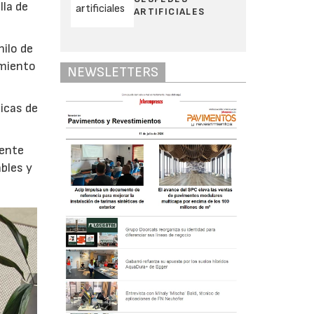
lla de
ARTIFICIALES
hilo de
amiento
NEWSLETTERS
icas de
mente
ables y