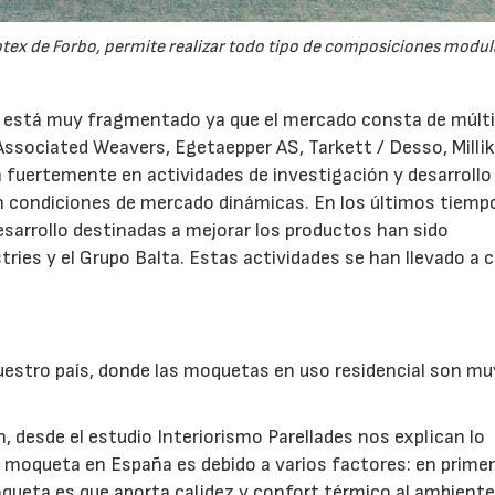
lotex de Forbo, permite realizar todo tipo de composiciones modul
 está muy fragmentado ya que el mercado consta de múlti
ssociated Weavers, Egetaepper AS, Tarkett / Desso, Millik
 fuertemente en actividades de investigación y desarrollo 
en condiciones de mercado dinámicas. En los últimos tiemp
esarrollo destinadas a mejorar los productos han sido
es y el Grupo Balta. Estas actividades se han llevado a 
uestro país, donde las moquetas en uso residencial son m
, desde el estudio Interiorismo Parellades nos explican lo
a moqueta en España es debido a varios factores: en primer 
queta es que aporta calidez y confort térmico al ambiente.