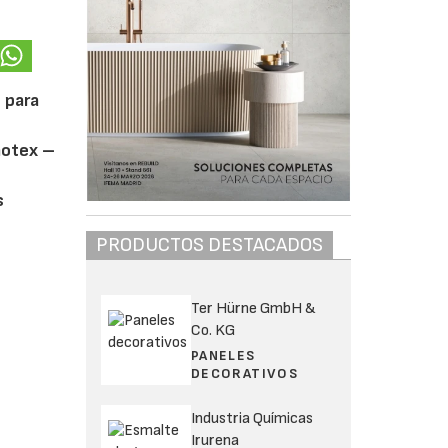
 para
motex –
s
PRODUCTOS DESTACADOS
Ter Hürne GmbH &
Co. KG
PANELES
DECORATIVOS
Industria Químicas
Irurena