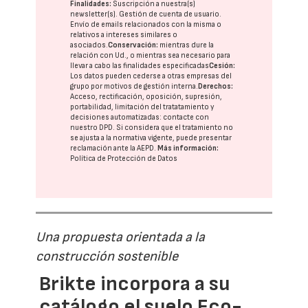
Finalidades:
Suscripción a nuestra(s)
newsletter(s). Gestión de cuenta de usuario.
Envío de emails relacionados con la misma o
relativos a intereses similares o
asociados.
Conservación:
mientras dure la
relación con Ud., o mientras sea necesario para
llevar a cabo las finalidades especificadas
Cesión:
Los datos pueden cederse a otras
empresas del
grupo
por motivos de gestión interna.
Derechos:
Acceso, rectificación, oposición, supresión,
portabilidad, limitación del tratatamiento y
decisiones automatizadas:
contacte con
nuestro DPD
. Si considera que el tratamiento no
se ajusta a la normativa vigente, puede presentar
reclamación ante la
AEPD
.
Más información:
Política de Protección de Datos
Una propuesta orientada a la
construcción sostenible
Brikte incorpora a su
catálogo el suelo Eco-