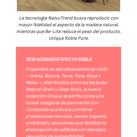
La tecnología NaturTrend busca reproducir con
mayor fidelidad el aspecto de la madera natural,
mientras que Be-Lite reduce el peso del producto.
Unique Roble Pure.
SEIS ACABADOS EFECTO ROBLE
Disponible en seis decorativos de roble
—Arena, Natura, Terra, Pure, Roca y
Moka—, distribuidos entre las texturas
Natural Grain y Deep Grain, la nueva
colección Unique se perfila como una
nueva categoría de pavimento Eco-
Composite que busca combinar
prestaciones técnicas, menor impacto
ambiental y soluciones que faciliten la
prescripción en edificios con elevados
requisitos de sostenibilidad.