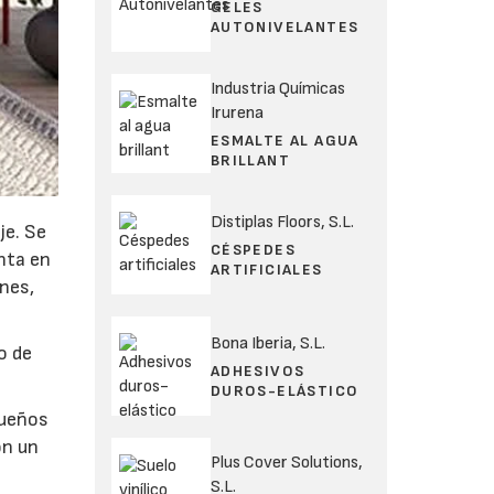
GELES
AUTONIVELANTES
Industria Químicas
Irurena
ESMALTE AL AGUA
BRILLANT
Distiplas Floors, S.L.
je. Se
CÉSPEDES
nta en
ARTIFICIALES
ines,
Bona Iberia, S.L.
o de
ADHESIVOS
DUROS-ELÁSTICO
queños
on un
Plus Cover Solutions,
S.L.