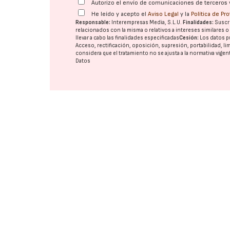
Autorizo el envío de comunicaciones de terceros 
He leído y acepto el
Aviso Legal
y la
Política de Pr
Responsable:
Interempresas Media, S.L.U.
Finalidades:
Suscri
relacionados con la misma o relativos a intereses similares 
llevar a cabo las finalidades especificadas
Cesión:
Los datos p
Acceso, rectificación, oposición, supresión, portabilidad, l
considera que el tratamiento no se ajusta a la normativa vige
Datos