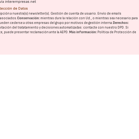
vía interempresas.net
otección de Datos
pción a nuestra(s) newsletter(s). Gestión de cuenta de usuario. Envío de emails
o asociados.
Conservación:
mientras dure la relación con Ud., o mientras sea necesario para
17/07/2026
31/07/2026
ueden cederse a otras
empresas del grupo
por motivos de gestión interna.
Derechos:
imitación del tratatamiento y decisiones automatizadas:
contacte con nuestro DPD
. Si
nte, puede presentar reclamación ante la
AEPD
.
Más información:
Política de Protección de