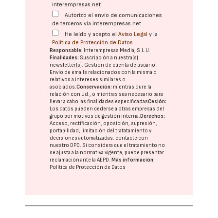
interempresas.net
Autorizo el envío de comunicaciones
de terceros vía interempresas.net
He leído y acepto el
Aviso Legal
y la
Política de Protección de Datos
Responsable:
Interempresas Media, S.L.U.
Finalidades:
Suscripción a nuestra(s)
newsletter(s). Gestión de cuenta de usuario.
Envío de emails relacionados con la misma o
relativos a intereses similares o
asociados.
Conservación:
mientras dure la
relación con Ud., o mientras sea necesario para
llevar a cabo las finalidades especificadas
Cesión:
Los datos pueden cederse a otras
empresas del
grupo
por motivos de gestión interna.
Derechos:
Acceso, rectificación, oposición, supresión,
portabilidad, limitación del tratatamiento y
decisiones automatizadas:
contacte con
nuestro DPD
. Si considera que el tratamiento no
se ajusta a la normativa vigente, puede presentar
reclamación ante la
AEPD
.
Más información:
Política de Protección de Datos