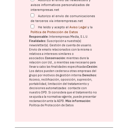
Autorizo el envío de newsletters y
avisos informativos personalizados de
interempresas.net
Autorizo el envío de comunicaciones
de terceros vía interempresas.net
He leído y acepto el
Aviso Legal
y la
Política de Protección de Datos
Responsable:
Interempresas Media, S.L.U.
Finalidades:
Suscripción a nuestra(s)
newsletter(s). Gestión de cuenta de usuario.
Envío de emails relacionados con la misma o
relativos a intereses similares o
asociados.
Conservación:
mientras dure la
relación con Ud., o mientras sea necesario para
llevar a cabo las finalidades especificadas
Cesión:
Los datos pueden cederse a otras
empresas del
grupo
por motivos de gestión interna.
Derechos:
Acceso, rectificación, oposición, supresión,
portabilidad, limitación del tratatamiento y
decisiones automatizadas:
contacte con
nuestro DPD
. Si considera que el tratamiento no
se ajusta a la normativa vigente, puede presentar
reclamación ante la
AEPD
.
Más información:
Política de Protección de Datos