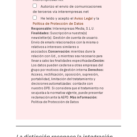
Autorizo el envío de comunicaciones
de terceros vía interempresas.net
He leído y acepto el
Aviso Legal
y la
Política de Protección de Datos
Responsable:
Interempresas Media, S.L.U.
Finalidades:
Suscripción a nuestra(s)
newsletter(s). Gestión de cuenta de usuario.
Envío de emails relacionados con la misma o
relativos a intereses similares o
asociados.
Conservación:
mientras dure la
relación con Ud., o mientras sea necesario para
llevar a cabo las finalidades especificadas
Cesión:
Los datos pueden cederse a otras
empresas del
grupo
por motivos de gestión interna.
Derechos:
Acceso, rectificación, oposición, supresión,
portabilidad, limitación del tratatamiento y
decisiones automatizadas:
contacte con
nuestro DPD
. Si considera que el tratamiento no
se ajusta a la normativa vigente, puede presentar
reclamación ante la
AEPD
.
Más información:
Política de Protección de Datos
La distinción reconoce la integración