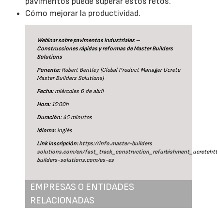
pavimentos puede superar estos retos.
Cómo mejorar la productividad.
Webinar sobre pavimentos industriales –
Construcciones rápidas y reformas de Master Builders
Solutions
Ponente:
Robert Bentley (Global Product Manager Ucrete
Master Builders Solutions)
Fecha:
miércoles 6 de abril
Hora:
15:00h
Duración:
45 minutos
Idioma:
inglés
Link inscripción:
https://info.master-builders
solutions.com/en/fast_track_construction_refurbishment_ucreteht
builders-solutions.com/es-es
EMPRESAS O ENTIDADES
RELACIONADAS