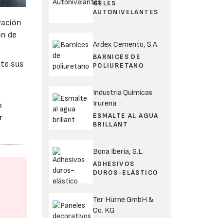
GELES
AUTONIVELANTES
vación
ón de
Ardex Cemento, S.A.
BARNICES DE
te sus
POLIURETANO
Industria Químicas
Irurena
n
ESMALTE AL AGUA
r
BRILLANT
Bona Iberia, S.L.
ADHESIVOS
DUROS-ELÁSTICO
Ter Hürne GmbH &
Co. KG