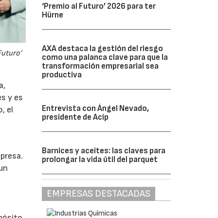
‘Premio al Futuro’ 2026 para ter
Hürne
AXA destaca la gestión del riesgo
Futuro’
como una palanca clave para que la
transformación empresarial sea
productiva
a,
es y es
Entrevista con Ángel Nevado,
, el
presidente de Acip
Barnices y aceites: las claves para
mpresa.
prolongar la vida útil del parquet
 un
EMPRESAS DESTACADAS
opósito