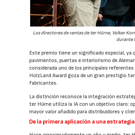
Los directores de ventas de ter Hürne, Volker Korm
durante l
Este premio tiene un significado especial, ya
pavimentos, puertas e interiorismo de Alemani
considerada uno de los principales referentes
HolzLand Award goza de un gran prestigio tan
fabricantes.
La distinción reconoce la integración estratégi
ter Hürne utiliza la IA con un objetivo claro: 
mayor valor añadido para distribuidores y clien
De la primera aplicación a una estrategi
Hace aproximadamente un año y medio, ter Hürn