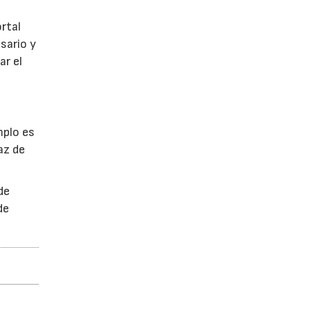
ortal
sario y
ar el
mplo es
az de
de
de