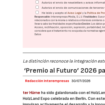
Autorizo el envío de newsletters y avisos inform
Autorizo el envío de comunicaciones de terceros 
He leído y acepto el
Aviso Legal
y la
Política de Pr
Responsable:
Interempresas Media, S.L.U.
Finalidades:
Suscri
relacionados con la misma o relativos a intereses similares 
llevar a cabo las finalidades especificadas
Cesión:
Los datos p
Acceso, rectificación, oposición, supresión, portabilidad, l
considera que el tratamiento no se ajusta a la normativa vige
Datos
La distinción reconoce la integración est
‘Premio al Futuro’ 2026 p
Redacción Interempresas
30/07/2026
ter Hürne
ha sido galardonada con el HolzLand
HolzLand Expo celebrada en Berlín. Con est
impulsan activamente el desarrollo y la innov