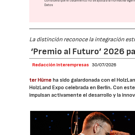
considera que el tratamiento no se ajusta a la normativa vige
Datos
La distinción reconoce la integración est
‘Premio al Futuro’ 2026 p
Redacción Interempresas
30/07/2026
ter Hürne
ha sido galardonada con el HolzLand
HolzLand Expo celebrada en Berlín. Con est
impulsan activamente el desarrollo y la innov