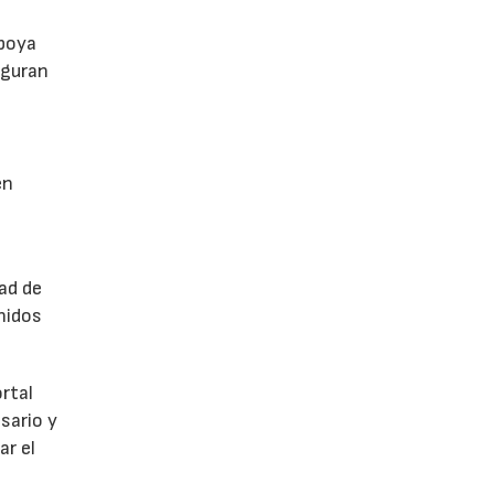
apoya
eguran
en
ad de
nidos
ortal
sario y
ar el