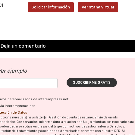
C)
Solicitar información
Ver stand virtual
Deja un comentario
Ver ejemplo
SUSCRIBIRME GRATIS
ativos personalizados de interempresas.net
vía interempresas.net
otección de Datos
pción a nuestra(s) newsletter(s). Gestión de cuenta de usuario. Envío de emails
o asociados.
Conservación:
mientras dure la relación con Ud., o mientras sea necesario para
ueden cederse a otras
empresas del grupo
por motivos de gestión interna.
Derechos:
imitación del tratatamiento y decisiones automatizadas:
contacte con nuestro DPD
. Si