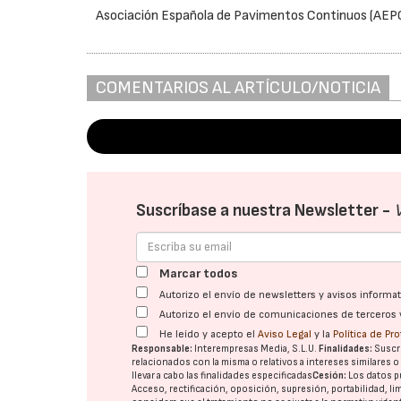
Asociación Española de Pavimentos Continuos (AEP
COMENTARIOS AL ARTÍCULO/NOTICIA
Suscríbase a nuestra Newsletter -
Marcar todos
Autorizo el envío de newsletters y avisos inform
Autorizo el envío de comunicaciones de terceros 
He leído y acepto el
Aviso Legal
y la
Política de Pr
Responsable:
Interempresas Media, S.L.U.
Finalidades:
Suscri
relacionados con la misma o relativos a intereses similares 
llevar a cabo las finalidades especificadas
Cesión:
Los datos p
Acceso, rectificación, oposición, supresión, portabilidad, l