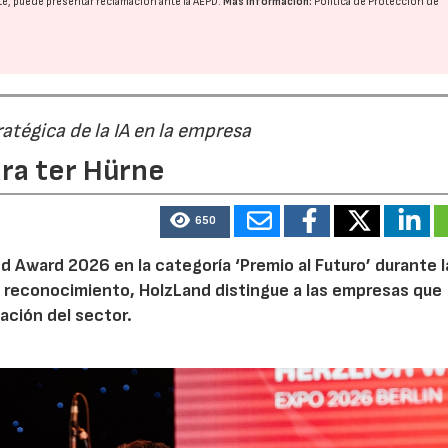
nte, puede presentar reclamación ante la
AEPD
.
Más información:
Política de Protección de
17/07/2026
31/07/2026
ratégica de la IA en la empresa
ara ter Hürne
650
 Award 2026 en la categoría ‘Premio al Futuro’ durante la
e reconocimiento, HolzLand distingue a las empresas que
ación del sector.