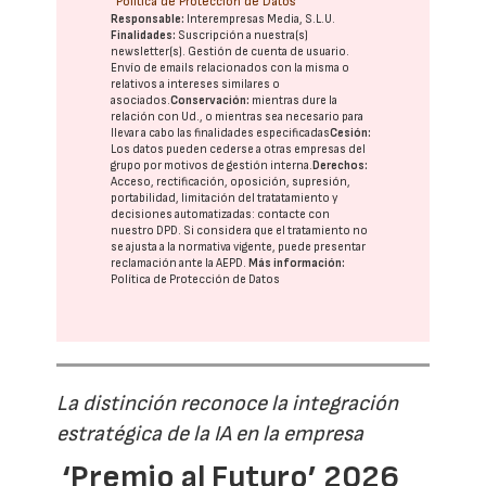
Política de Protección de Datos
Responsable:
Interempresas Media, S.L.U.
Finalidades:
Suscripción a nuestra(s)
newsletter(s). Gestión de cuenta de usuario.
Envío de emails relacionados con la misma o
relativos a intereses similares o
asociados.
Conservación:
mientras dure la
relación con Ud., o mientras sea necesario para
llevar a cabo las finalidades especificadas
Cesión:
Los datos pueden cederse a otras
empresas del
grupo
por motivos de gestión interna.
Derechos:
Acceso, rectificación, oposición, supresión,
portabilidad, limitación del tratatamiento y
decisiones automatizadas:
contacte con
nuestro DPD
. Si considera que el tratamiento no
se ajusta a la normativa vigente, puede presentar
reclamación ante la
AEPD
.
Más información:
Política de Protección de Datos
La distinción reconoce la integración
estratégica de la IA en la empresa
‘Premio al Futuro’ 2026