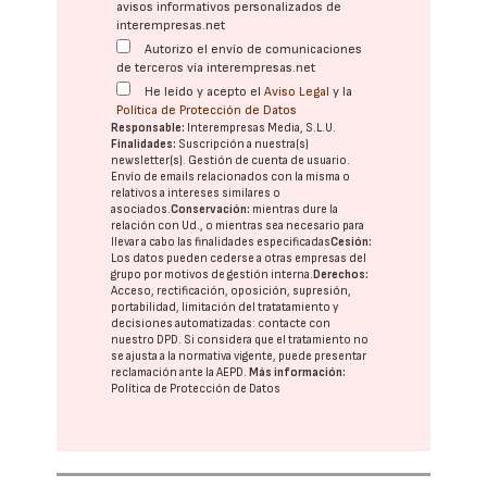
avisos informativos personalizados de
interempresas.net
Autorizo el envío de comunicaciones
de terceros vía interempresas.net
He leído y acepto el
Aviso Legal
y la
Política de Protección de Datos
Responsable:
Interempresas Media, S.L.U.
Finalidades:
Suscripción a nuestra(s)
newsletter(s). Gestión de cuenta de usuario.
Envío de emails relacionados con la misma o
relativos a intereses similares o
asociados.
Conservación:
mientras dure la
relación con Ud., o mientras sea necesario para
llevar a cabo las finalidades especificadas
Cesión:
Los datos pueden cederse a otras
empresas del
grupo
por motivos de gestión interna.
Derechos:
Acceso, rectificación, oposición, supresión,
portabilidad, limitación del tratatamiento y
decisiones automatizadas:
contacte con
nuestro DPD
. Si considera que el tratamiento no
se ajusta a la normativa vigente, puede presentar
reclamación ante la
AEPD
.
Más información:
Política de Protección de Datos