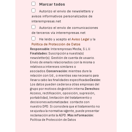
Marcar todos
Autorizo el envío de newsletters y
avisos informativos personalizados de
interempresas.net
Autorizo el envío de comunicaciones
de terceros vía interempresas.net
He leído y acepto el
Aviso Legal
y la
Política de Protección de Datos
Responsable:
Interempresas Media, S.L.U.
Finalidades:
Suscripción a nuestra(s)
newsletter(s). Gestión de cuenta de usuario.
Envío de emails relacionados con la misma o
relativos a intereses similares o
asociados.
Conservación:
mientras dure la
relación con Ud., o mientras sea necesario para
llevar a cabo las finalidades especificadas
Cesión:
Los datos pueden cederse a otras
empresas del
grupo
por motivos de gestión interna.
Derechos:
Acceso, rectificación, oposición, supresión,
portabilidad, limitación del tratatamiento y
decisiones automatizadas:
contacte con
nuestro DPD
. Si considera que el tratamiento no
se ajusta a la normativa vigente, puede presentar
reclamación ante la
AEPD
.
Más información:
Política de Protección de Datos