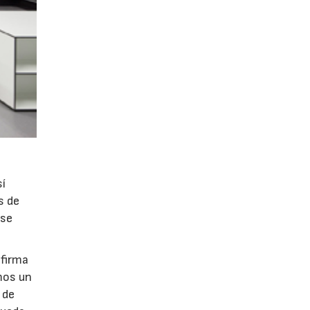
sí
s de
 se
 firma
mos un
 de