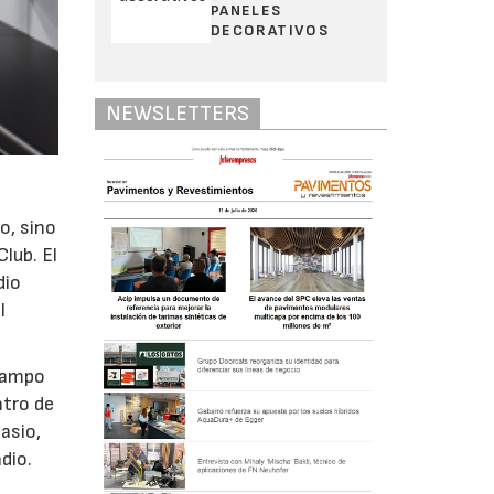
PANELES
DECORATIVOS
NEWSLETTERS
o, sino
lub. El
dio
l
 campo
ntro de
asio,
dio.