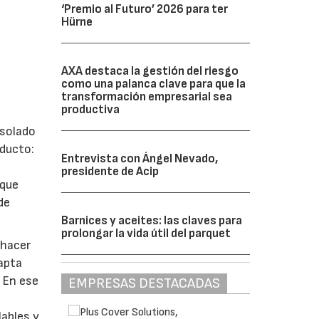
‘Premio al Futuro’ 2026 para ter
Hürne
AXA destaca la gestión del riesgo
como una palanca clave para que la
transformación empresarial sea
productiva
 solado
oducto:
Entrevista con Ángel Nevado,
presidente de Acip
 que
de
Barnices y aceites: las claves para
prolongar la vida útil del parquet
 hacer
dapta
 En ese
EMPRESAS DESTACADAS
lables y