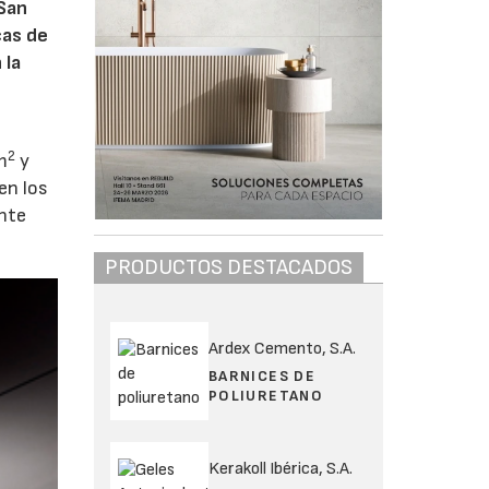
 San
cas de
 la
2
m
y
en los
ente
PRODUCTOS DESTACADOS
Ardex Cemento, S.A.
BARNICES DE
POLIURETANO
Kerakoll Ibérica, S.A.