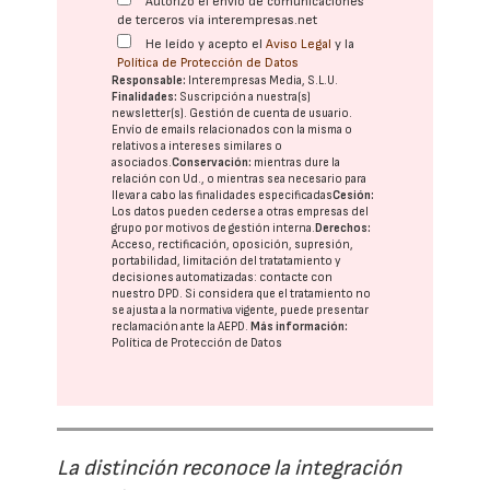
Autorizo el envío de comunicaciones
de terceros vía interempresas.net
He leído y acepto el
Aviso Legal
y la
Política de Protección de Datos
Responsable:
Interempresas Media, S.L.U.
Finalidades:
Suscripción a nuestra(s)
newsletter(s). Gestión de cuenta de usuario.
Envío de emails relacionados con la misma o
relativos a intereses similares o
asociados.
Conservación:
mientras dure la
relación con Ud., o mientras sea necesario para
llevar a cabo las finalidades especificadas
Cesión:
Los datos pueden cederse a otras
empresas del
grupo
por motivos de gestión interna.
Derechos:
Acceso, rectificación, oposición, supresión,
portabilidad, limitación del tratatamiento y
decisiones automatizadas:
contacte con
nuestro DPD
. Si considera que el tratamiento no
se ajusta a la normativa vigente, puede presentar
reclamación ante la
AEPD
.
Más información:
Política de Protección de Datos
La distinción reconoce la integración