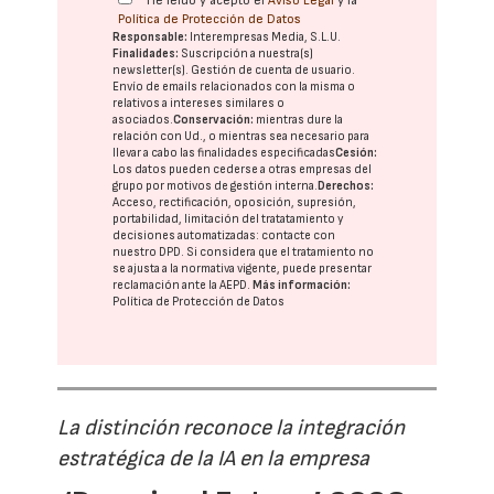
He leído y acepto el
Aviso Legal
y la
Política de Protección de Datos
Responsable:
Interempresas Media, S.L.U.
Finalidades:
Suscripción a nuestra(s)
newsletter(s). Gestión de cuenta de usuario.
Envío de emails relacionados con la misma o
relativos a intereses similares o
asociados.
Conservación:
mientras dure la
relación con Ud., o mientras sea necesario para
llevar a cabo las finalidades especificadas
Cesión:
Los datos pueden cederse a otras
empresas del
grupo
por motivos de gestión interna.
Derechos:
Acceso, rectificación, oposición, supresión,
portabilidad, limitación del tratatamiento y
decisiones automatizadas:
contacte con
nuestro DPD
. Si considera que el tratamiento no
se ajusta a la normativa vigente, puede presentar
reclamación ante la
AEPD
.
Más información:
Política de Protección de Datos
La distinción reconoce la integración
estratégica de la IA en la empresa