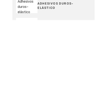
ADHESIVOS DUROS-
ELÁSTICO
Industria Químicas Irurena
ESMALTE AL AGUA BRILLANT
Plus Cover Solutions, S.L.
SUELO VINÍLICO
Distiplas Floors, S.L.
CÉSPEDES ARTIFICIALES