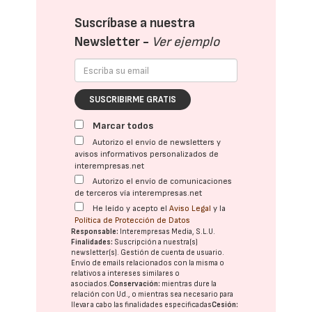
Suscríbase a nuestra
Newsletter -
Ver ejemplo
SUSCRIBIRME GRATIS
Marcar todos
Autorizo el envío de newsletters y
avisos informativos personalizados de
interempresas.net
Autorizo el envío de comunicaciones
de terceros vía interempresas.net
He leído y acepto el
Aviso Legal
y la
Política de Protección de Datos
Responsable:
Interempresas Media, S.L.U.
Finalidades:
Suscripción a nuestra(s)
newsletter(s). Gestión de cuenta de usuario.
Envío de emails relacionados con la misma o
relativos a intereses similares o
asociados.
Conservación:
mientras dure la
relación con Ud., o mientras sea necesario para
llevar a cabo las finalidades especificadas
Cesión: