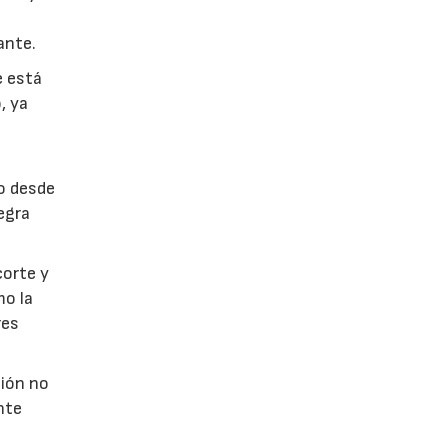
ante.
e está
, ya
o desde
egra
corte y
mo la
res
ción no
nte