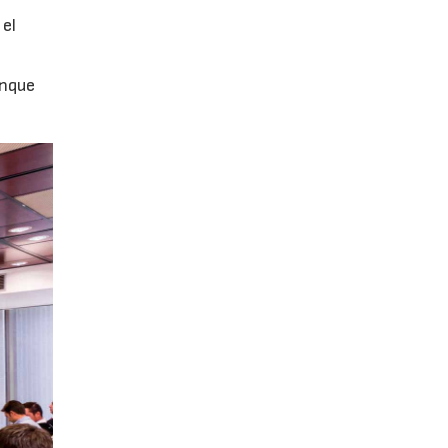
 el
unque