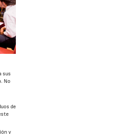
a sus
o. No
duos de
este
ión y