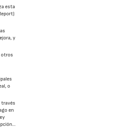
za esta
Report)
sas
ejora, y
 otros
ipales
al, o
 través
Pago en
ley
pción...