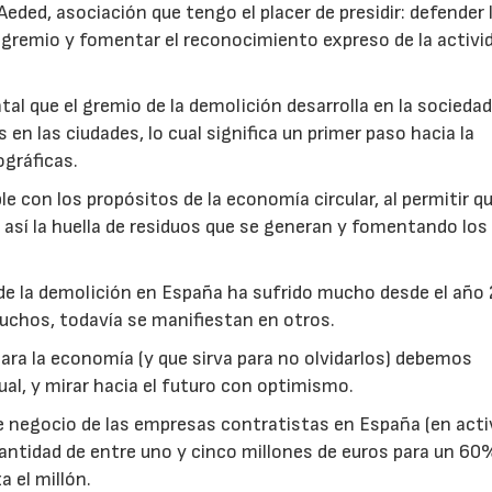
eded, asociación que tengo el placer de presidir: defender 
 gremio y fomentar el reconocimiento expreso de la activi
l que el gremio de la demolición desarrolla en la socieda
en las ciudades, lo cual significa un primer paso hacia la
gráficas.
e con los propósitos de la economía circular, al permitir q
 así la huella de residuos que se generan y fomentando los
o de la demolición en España ha sufrido mucho desde el año
muchos, todavía se manifiestan en otros.
a la economía (y que sirva para no olvidarlos) debemos
ual, y mirar hacia el futuro con optimismo.
de negocio de las empresas contratistas en España (en act
antidad de entre uno y cinco millones de euros para un 60
 el millón.