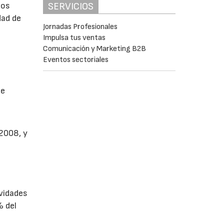
SERVICIOS
los
dad de
Jornadas Profesionales
Impulsa tus ventas
d
Comunicación y Marketing B2B
Eventos sectoriales
ue
 2008, y
ividades
% del