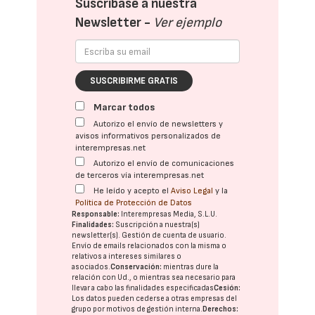
Suscríbase a nuestra
Newsletter -
Ver ejemplo
SUSCRIBIRME GRATIS
Marcar todos
Autorizo el envío de newsletters y
avisos informativos personalizados de
interempresas.net
Autorizo el envío de comunicaciones
de terceros vía interempresas.net
He leído y acepto el
Aviso Legal
y la
Política de Protección de Datos
Responsable:
Interempresas Media, S.L.U.
Finalidades:
Suscripción a nuestra(s)
newsletter(s). Gestión de cuenta de usuario.
Envío de emails relacionados con la misma o
relativos a intereses similares o
asociados.
Conservación:
mientras dure la
relación con Ud., o mientras sea necesario para
llevar a cabo las finalidades especificadas
Cesión:
Los datos pueden cederse a otras
empresas del
grupo
por motivos de gestión interna.
Derechos: