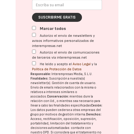
SUSCRIBIRME GRATIS
Marcar todos
Autorizo el envío de newsletters y
avisos informativos personalizados de
interempresas.net
Autorizo el envío de comunicaciones
de terceros vía interempresas.net
He leído y acepto el
Aviso Legal
y la
Política de Protección de Datos
Responsable:
Interempresas Media, S.L.U.
Finalidades:
Suscripción a nuestra(s)
newsletter(s). Gestión de cuenta de usuario.
Envío de emails relacionados con la misma o
relativos a intereses similares o
asociados.
Conservación:
mientras dure la
relación con Ud., o mientras sea necesario para
llevar a cabo las finalidades especificadas
Cesión:
Los datos pueden cederse a otras
empresas del
grupo
por motivos de gestión interna.
Derechos:
Acceso, rectificación, oposición, supresión,
portabilidad, limitación del tratatamiento y
decisiones automatizadas:
contacte con
nuestro DPD
. Si considera que el tratamiento no