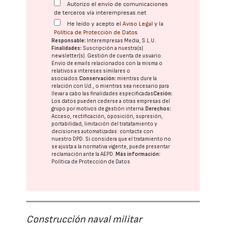
Autorizo el envío de comunicaciones
de terceros vía interempresas.net
He leído y acepto el
Aviso Legal
y la
Política de Protección de Datos
Responsable:
Interempresas Media, S.L.U.
Finalidades:
Suscripción a nuestra(s)
newsletter(s). Gestión de cuenta de usuario.
Envío de emails relacionados con la misma o
relativos a intereses similares o
asociados.
Conservación:
mientras dure la
relación con Ud., o mientras sea necesario para
llevar a cabo las finalidades especificadas
Cesión:
Los datos pueden cederse a otras
empresas del
grupo
por motivos de gestión interna.
Derechos:
Acceso, rectificación, oposición, supresión,
portabilidad, limitación del tratatamiento y
decisiones automatizadas:
contacte con
nuestro DPD
. Si considera que el tratamiento no
se ajusta a la normativa vigente, puede presentar
reclamación ante la
AEPD
.
Más información:
Política de Protección de Datos
Construcción naval militar