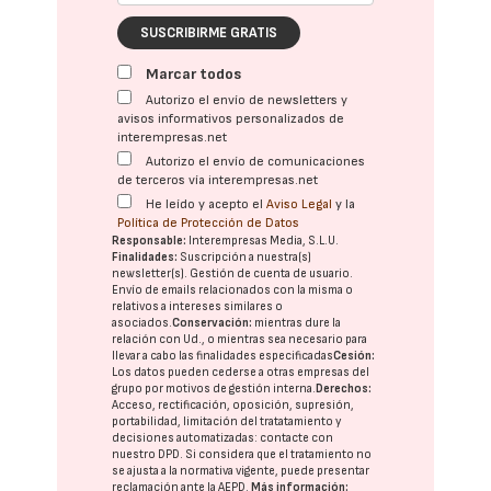
SUSCRIBIRME GRATIS
Marcar todos
Autorizo el envío de newsletters y
avisos informativos personalizados de
interempresas.net
Autorizo el envío de comunicaciones
de terceros vía interempresas.net
He leído y acepto el
Aviso Legal
y la
Política de Protección de Datos
Responsable:
Interempresas Media, S.L.U.
Finalidades:
Suscripción a nuestra(s)
newsletter(s). Gestión de cuenta de usuario.
Envío de emails relacionados con la misma o
relativos a intereses similares o
asociados.
Conservación:
mientras dure la
relación con Ud., o mientras sea necesario para
llevar a cabo las finalidades especificadas
Cesión:
Los datos pueden cederse a otras
empresas del
grupo
por motivos de gestión interna.
Derechos:
Acceso, rectificación, oposición, supresión,
portabilidad, limitación del tratatamiento y
decisiones automatizadas:
contacte con
nuestro DPD
. Si considera que el tratamiento no
se ajusta a la normativa vigente, puede presentar
reclamación ante la
AEPD
.
Más información: