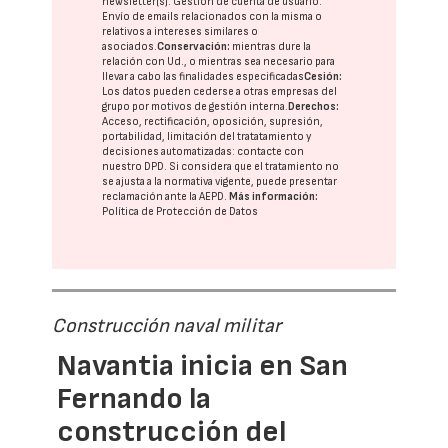
newsletter(s). Gestión de cuenta de usuario.
Envío de emails relacionados con la misma o
relativos a intereses similares o
asociados.
Conservación:
mientras dure la
relación con Ud., o mientras sea necesario para
llevar a cabo las finalidades especificadas
Cesión:
Los datos pueden cederse a otras
empresas del
grupo
por motivos de gestión interna.
Derechos:
Acceso, rectificación, oposición, supresión,
portabilidad, limitación del tratatamiento y
decisiones automatizadas:
contacte con
nuestro DPD
. Si considera que el tratamiento no
se ajusta a la normativa vigente, puede presentar
reclamación ante la
AEPD
.
Más información:
Política de Protección de Datos
Construcción naval militar
Navantia inicia en San
Fernando la
construcción del