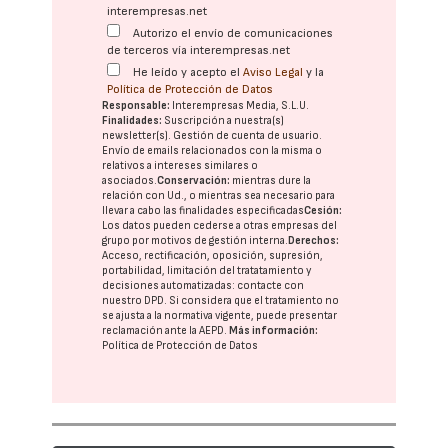
interempresas.net
Autorizo el envío de comunicaciones
de terceros vía interempresas.net
He leído y acepto el
Aviso Legal
y la
Política de Protección de Datos
Responsable:
Interempresas Media, S.L.U.
Finalidades:
Suscripción a nuestra(s)
newsletter(s). Gestión de cuenta de usuario.
Envío de emails relacionados con la misma o
relativos a intereses similares o
asociados.
Conservación:
mientras dure la
relación con Ud., o mientras sea necesario para
llevar a cabo las finalidades especificadas
Cesión:
Los datos pueden cederse a otras
empresas del
grupo
por motivos de gestión interna.
Derechos:
Acceso, rectificación, oposición, supresión,
portabilidad, limitación del tratatamiento y
decisiones automatizadas:
contacte con
nuestro DPD
. Si considera que el tratamiento no
se ajusta a la normativa vigente, puede presentar
reclamación ante la
AEPD
.
Más información:
Política de Protección de Datos