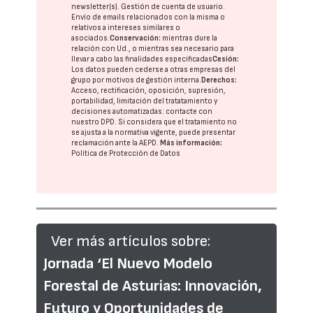
newsletter(s). Gestión de cuenta de usuario.
Envío de emails relacionados con la misma o
relativos a intereses similares o
asociados.
Conservación:
mientras dure la
relación con Ud., o mientras sea necesario para
llevar a cabo las finalidades especificadas
Cesión:
Los datos pueden cederse a otras
empresas del
grupo
por motivos de gestión interna.
Derechos:
Acceso, rectificación, oposición, supresión,
portabilidad, limitación del tratatamiento y
decisiones automatizadas:
contacte con
nuestro DPD
. Si considera que el tratamiento no
se ajusta a la normativa vigente, puede presentar
reclamación ante la
AEPD
.
Más información:
Política de Protección de Datos
Ver más artículos sobre:
Jornada ‘El Nuevo Modelo
Forestal de Asturias: Innovación,
Futuro y Oportunidades de