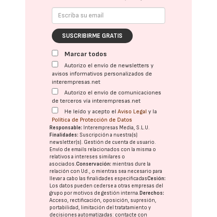
SUSCRIBIRME GRATIS
Marcar todos
Autorizo el envío de newsletters y
avisos informativos personalizados de
interempresas.net
Autorizo el envío de comunicaciones
de terceros vía interempresas.net
He leído y acepto el
Aviso Legal
y la
Política de Protección de Datos
Responsable:
Interempresas Media, S.L.U.
Finalidades:
Suscripción a nuestra(s)
newsletter(s). Gestión de cuenta de usuario.
Envío de emails relacionados con la misma o
relativos a intereses similares o
asociados.
Conservación:
mientras dure la
relación con Ud., o mientras sea necesario para
llevar a cabo las finalidades especificadas
Cesión:
Los datos pueden cederse a otras
empresas del
grupo
por motivos de gestión interna.
Derechos:
Acceso, rectificación, oposición, supresión,
portabilidad, limitación del tratatamiento y
decisiones automatizadas:
contacte con