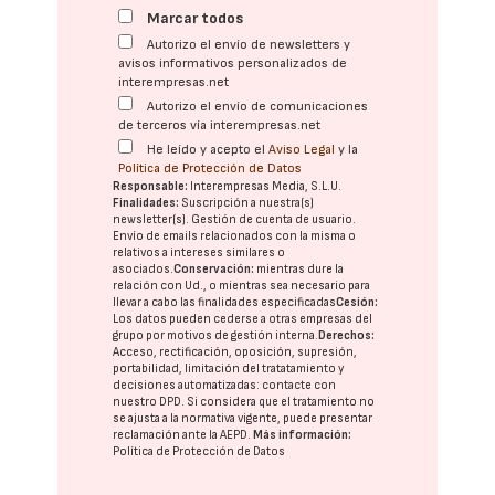
Marcar todos
Autorizo el envío de newsletters y
avisos informativos personalizados de
interempresas.net
Autorizo el envío de comunicaciones
de terceros vía interempresas.net
He leído y acepto el
Aviso Legal
y la
Política de Protección de Datos
Responsable:
Interempresas Media, S.L.U.
Finalidades:
Suscripción a nuestra(s)
newsletter(s). Gestión de cuenta de usuario.
Envío de emails relacionados con la misma o
relativos a intereses similares o
asociados.
Conservación:
mientras dure la
relación con Ud., o mientras sea necesario para
llevar a cabo las finalidades especificadas
Cesión:
Los datos pueden cederse a otras
empresas del
grupo
por motivos de gestión interna.
Derechos:
Acceso, rectificación, oposición, supresión,
portabilidad, limitación del tratatamiento y
decisiones automatizadas:
contacte con
nuestro DPD
. Si considera que el tratamiento no
se ajusta a la normativa vigente, puede presentar
reclamación ante la
AEPD
.
Más información:
Política de Protección de Datos