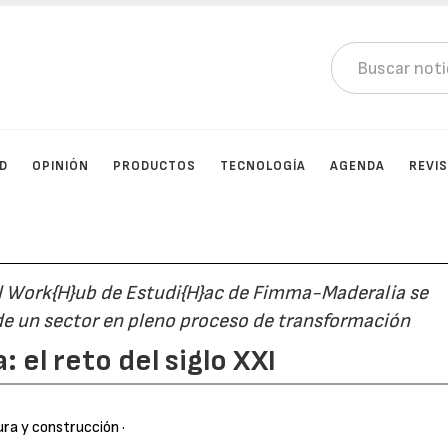
D
OPINIÓN
PRODUCTOS
TECNOLOGÍA
AGENDA
REVI
l Work{H}ub de Estudi{H}ac de Fimma-Maderalia se
de un sector en pleno proceso de transformación
 el reto del siglo XXI
ura y construcción
·