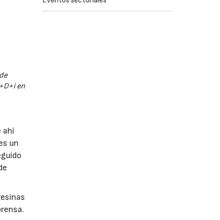
Eventos sectoriales
 de
I+D+i en
 ahí
es un
eguido
de
resinas
prensa.