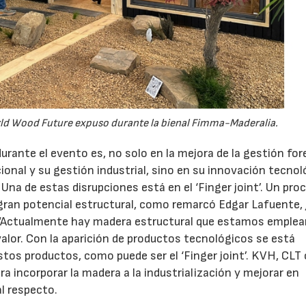
rld Wood Future expuso durante la bienal Fimma-Maderalia.
urante el evento es, no solo en la mejora de la gestión for
onal y su gestión industrial, sino en su innovación tecnol
Una de estas disrupciones está en el ‘Finger joint’. Un pro
gran potencial estructural, como remarcó Edgar Lafuente, 
: “Actualmente hay madera estructural que estamos emple
valor. Con la aparición de productos tecnológicos se está
tos productos, como puede ser el ‘Finger joint’. KVH, CLT
 incorporar la madera a la industrialización y mejorar en
l respecto.