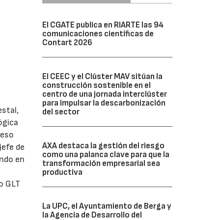
El CGATE publica en RIARTE las 94
comunicaciones científicas de
Contart 2026
El CEEC y el Clúster MAV sitúan la
construcción sostenible en el
centro de una jornada interclúster
para impulsar la descarbonización
estal,
del sector
ógica
ceso
AXA destaca la gestión del riesgo
jefe de
como una palanca clave para que la
ando en
transformación empresarial sea
productiva
 o GLT
La UPC, el Ayuntamiento de Berga y
la Agencia de Desarrollo del