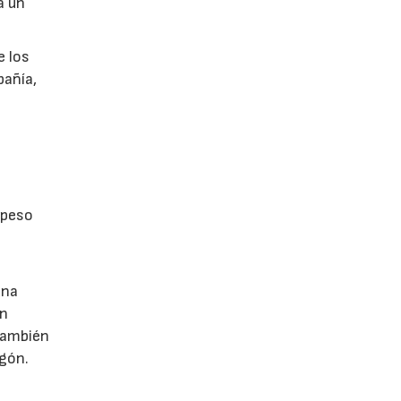
a un
e los
pañía,
 peso
una
on
 también
igón.