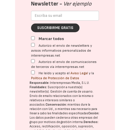
Newsletter -
Ver ejemplo
SUSCRIBIRME GRATIS
Marcar todos
Autorizo el envío de newsletters y
avisos informativos personalizados de
interempresas.net
Autorizo el envío de comunicaciones
de terceros vía interempresas.net
He leído y acepto el
Aviso Legal
y la
Política de Protección de Datos
Responsable:
Interempresas Media, S.L.U.
Finalidades:
Suscripción a nuestra(s)
newsletter(s). Gestión de cuenta de usuario.
Envío de emails relacionados con la misma o
relativos a intereses similares o
asociados.
Conservación:
mientras dure la
relación con Ud., o mientras sea necesario para
llevar a cabo las finalidades especificadas
Cesión:
Los datos pueden cederse a otras
empresas del
grupo
por motivos de gestión interna.
Derechos:
Acceso, rectificación, oposición, supresión,