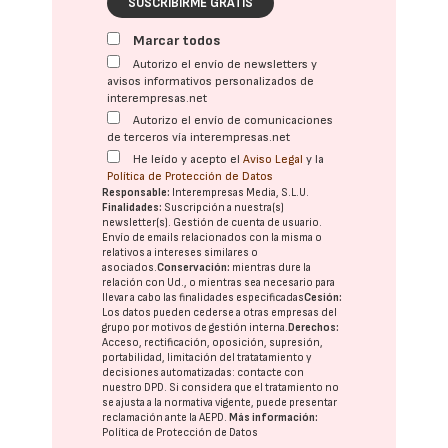
SUSCRIBIRME GRATIS
Marcar todos
Autorizo el envío de newsletters y
avisos informativos personalizados de
interempresas.net
Autorizo el envío de comunicaciones
de terceros vía interempresas.net
He leído y acepto el
Aviso Legal
y la
Política de Protección de Datos
Responsable:
Interempresas Media, S.L.U.
Finalidades:
Suscripción a nuestra(s)
newsletter(s). Gestión de cuenta de usuario.
Envío de emails relacionados con la misma o
relativos a intereses similares o
asociados.
Conservación:
mientras dure la
relación con Ud., o mientras sea necesario para
llevar a cabo las finalidades especificadas
Cesión:
Los datos pueden cederse a otras
empresas del
grupo
por motivos de gestión interna.
Derechos:
Acceso, rectificación, oposición, supresión,
portabilidad, limitación del tratatamiento y
decisiones automatizadas:
contacte con
nuestro DPD
. Si considera que el tratamiento no
se ajusta a la normativa vigente, puede presentar
reclamación ante la
AEPD
.
Más información:
Política de Protección de Datos