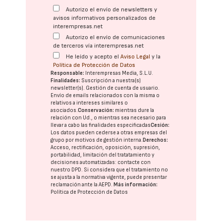
Autorizo el envío de newsletters y
avisos informativos personalizados de
interempresas.net
Autorizo el envío de comunicaciones
de terceros vía interempresas.net
He leído y acepto el
Aviso Legal
y la
Política de Protección de Datos
Responsable:
Interempresas Media, S.L.U.
Finalidades:
Suscripción a nuestra(s)
newsletter(s). Gestión de cuenta de usuario.
Envío de emails relacionados con la misma o
relativos a intereses similares o
asociados.
Conservación:
mientras dure la
relación con Ud., o mientras sea necesario para
llevar a cabo las finalidades especificadas
Cesión:
Los datos pueden cederse a otras
empresas del
grupo
por motivos de gestión interna.
Derechos:
Acceso, rectificación, oposición, supresión,
portabilidad, limitación del tratatamiento y
decisiones automatizadas:
contacte con
nuestro DPD
. Si considera que el tratamiento no
se ajusta a la normativa vigente, puede presentar
reclamación ante la
AEPD
.
Más información:
Política de Protección de Datos