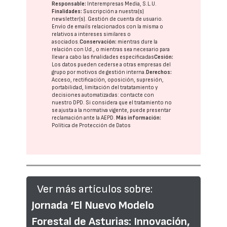
Responsable:
Interempresas Media, S.L.U.
Finalidades:
Suscripción a nuestra(s)
newsletter(s). Gestión de cuenta de usuario.
Envío de emails relacionados con la misma o
relativos a intereses similares o
asociados.
Conservación:
mientras dure la
relación con Ud., o mientras sea necesario para
llevar a cabo las finalidades especificadas
Cesión:
Los datos pueden cederse a otras
empresas del
grupo
por motivos de gestión interna.
Derechos:
Acceso, rectificación, oposición, supresión,
portabilidad, limitación del tratatamiento y
decisiones automatizadas:
contacte con
nuestro DPD
. Si considera que el tratamiento no
se ajusta a la normativa vigente, puede presentar
reclamación ante la
AEPD
.
Más información:
Política de Protección de Datos
Ver más artículos sobre:
Jornada ‘El Nuevo Modelo
Forestal de Asturias: Innovación,