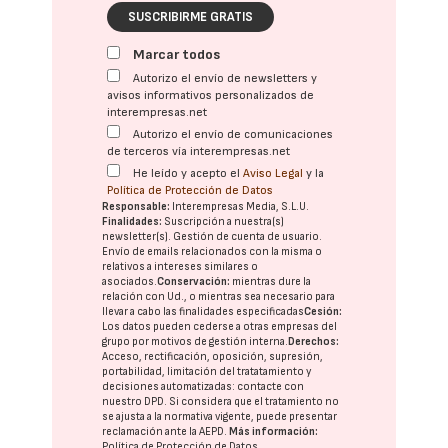
SUSCRIBIRME GRATIS
Marcar todos
Autorizo el envío de newsletters y
avisos informativos personalizados de
interempresas.net
Autorizo el envío de comunicaciones
de terceros vía interempresas.net
He leído y acepto el
Aviso Legal
y la
Política de Protección de Datos
Responsable:
Interempresas Media, S.L.U.
Finalidades:
Suscripción a nuestra(s)
newsletter(s). Gestión de cuenta de usuario.
Envío de emails relacionados con la misma o
relativos a intereses similares o
asociados.
Conservación:
mientras dure la
relación con Ud., o mientras sea necesario para
llevar a cabo las finalidades especificadas
Cesión:
Los datos pueden cederse a otras
empresas del
grupo
por motivos de gestión interna.
Derechos:
Acceso, rectificación, oposición, supresión,
portabilidad, limitación del tratatamiento y
decisiones automatizadas:
contacte con
nuestro DPD
. Si considera que el tratamiento no
se ajusta a la normativa vigente, puede presentar
reclamación ante la
AEPD
.
Más información:
Política de Protección de Datos