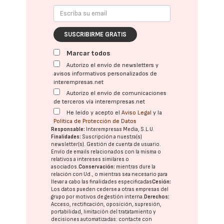
SUSCRIBIRME GRATIS
Marcar todos
Autorizo el envío de newsletters y
avisos informativos personalizados de
interempresas.net
Autorizo el envío de comunicaciones
de terceros vía interempresas.net
He leído y acepto el
Aviso Legal
y la
Política de Protección de Datos
Responsable:
Interempresas Media, S.L.U.
Finalidades:
Suscripción a nuestra(s)
newsletter(s). Gestión de cuenta de usuario.
Envío de emails relacionados con la misma o
relativos a intereses similares o
asociados.
Conservación:
mientras dure la
relación con Ud., o mientras sea necesario para
llevar a cabo las finalidades especificadas
Cesión:
Los datos pueden cederse a otras
empresas del
grupo
por motivos de gestión interna.
Derechos:
Acceso, rectificación, oposición, supresión,
portabilidad, limitación del tratatamiento y
decisiones automatizadas:
contacte con