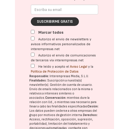
SUSCRIBIRME GRATIS
Marcar todos
Autorizo el envío de newsletters y
avisos informativos personalizados de
interempresas.net
Autorizo el envío de comunicaciones
de terceros vía interempresas.net
He leído y acepto el
Aviso Legal
y la
Política de Protección de Datos
Responsable:
Interempresas Media, S.L.U.
Finalidades:
Suscripción a nuestra(s)
newsletter(s). Gestión de cuenta de usuario.
Envío de emails relacionados con la misma o
relativos a intereses similares o
asociados.
Conservación:
mientras dure la
relación con Ud., o mientras sea necesario para
llevar a cabo las finalidades especificadas
Cesión:
Los datos pueden cederse a otras
empresas del
grupo
por motivos de gestión interna.
Derechos:
Acceso, rectificación, oposición, supresión,
portabilidad, limitación del tratatamiento y
decisiones automatizadas:
contacte con