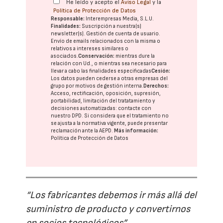
He leído y acepto el
Aviso Legal
y la
Política de Protección de Datos
Responsable:
Interempresas Media, S.L.U.
Finalidades:
Suscripción a nuestra(s)
newsletter(s). Gestión de cuenta de usuario.
Envío de emails relacionados con la misma o
relativos a intereses similares o
asociados.
Conservación:
mientras dure la
relación con Ud., o mientras sea necesario para
llevar a cabo las finalidades especificadas
Cesión:
Los datos pueden cederse a otras
empresas del
grupo
por motivos de gestión interna.
Derechos:
Acceso, rectificación, oposición, supresión,
portabilidad, limitación del tratatamiento y
decisiones automatizadas:
contacte con
nuestro DPD
. Si considera que el tratamiento no
se ajusta a la normativa vigente, puede presentar
reclamación ante la
AEPD
.
Más información:
Política de Protección de Datos
“Los fabricantes debemos ir más allá del
suministro de producto y convertirnos